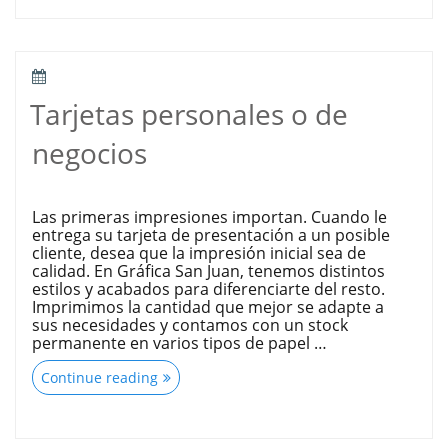
sitio
web!”
POSTED
ON
Tarjetas personales o de
negocios
Las primeras impresiones importan. Cuando le
entrega su tarjeta de presentación a un posible
cliente, desea que la impresión inicial sea de
calidad. En Gráfica San Juan, tenemos distintos
estilos y acabados para diferenciarte del resto.
Imprimimos la cantidad que mejor se adapte a
sus necesidades y contamos con un stock
permanente en varios tipos de papel …
“Tarjetas
Continue reading
personales
o
de
negocios”