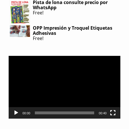
Pista de lona consulte precio por
WhatsApp
Free!
OPP Impresión y Troquel Etiquetas
Adhesivas
Free!
Reproductor
de
video
00:00
00:40