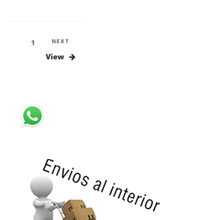
Paginación
Next
NEXT
Page
1
Post
de
View
entradas