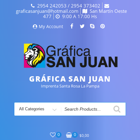
Skip
2954 242053 / 2954 373402
to
graficasanjuan@hotmail.com
San Martín Oeste
content
477
9:00 A 17:00 Hs
My Account
GRÁFICA SAN JUAN
Imprenta Santa Rosa La Pampa
Search
for
0
0
$
0,00