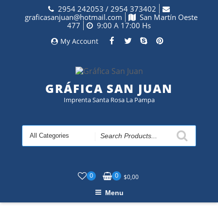
Skip
2954 242053 / 2954 373402
to
graficasanjuan@hotmail.com
San Martín Oeste
content
477
9:00 A 17:00 Hs
My Account
GRÁFICA SAN JUAN
Imprenta Santa Rosa La Pampa
Search
for
0
0
$
0,00
Menu